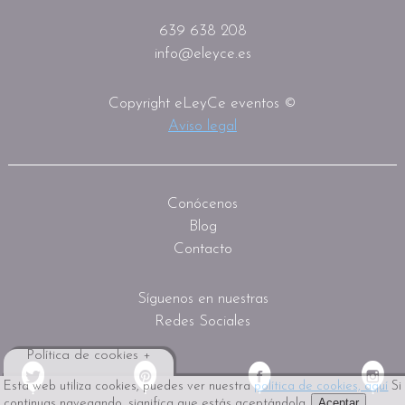
639 638 208
info@eleyce.es
Copyright eLeyCe eventos ©
Aviso legal
Conócenos
Blog
Contacto
Síguenos en nuestras
Redes Sociales
Política de cookies +
Esta web utiliza cookies, puedes ver nuestra
política de cookies, aquí
Si
Aceptar
continuas navegando, significa que estás aceptándola.