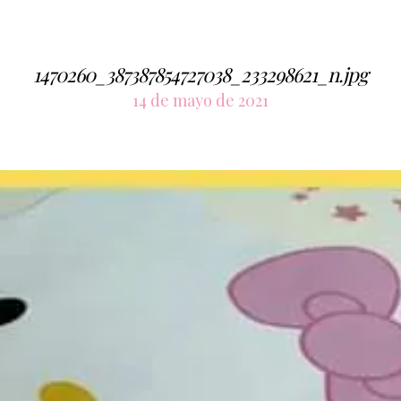
1470260_387387854727038_233298621_n.jpg
14 de mayo de 2021