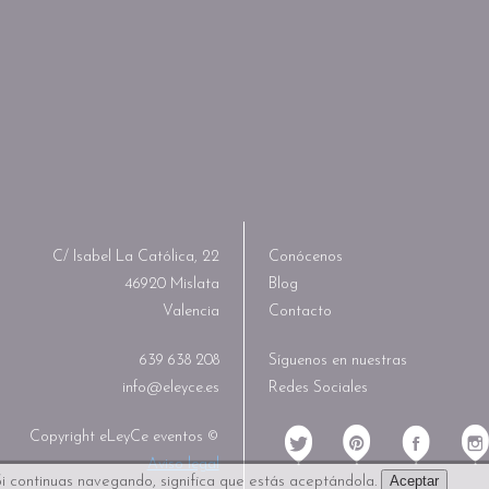
C/ Isabel La Católica, 22
Conócenos
46920 Mislata
Blog
Valencia
Contacto
639 638 208
Síguenos en nuestras
info@eleyce.es
Redes Sociales
Copyright eLeyCe eventos ©
Aviso legal
Aceptar
i continuas navegando, significa que estás aceptándola.