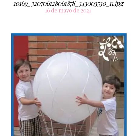
10169_320706128061878_343003530_n.jpg
16 de mayo de 2021