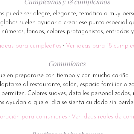
Cumpleaños y 18 cumpleaños
 puede ser alegre, elegante, temático o muy perso
 globos suelen ayudar a crear ese punto especial q
: números, fondos, colores protagonistas, entradas y
 ideas para cumpleaños
·
Ver ideas para 18 cumple
Comuniones
uelen prepararse con tiempo y con mucho cariño. 
ptarse al restaurante, salón, espacio familiar o zon
 permiten. Colores suaves, detalles personalizados,
os ayudan a que el día se sienta cuidado sin perde
coración para comuniones
·
Ver ideas reales de co