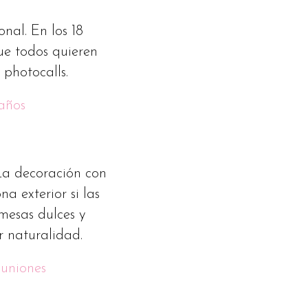
nal. En los 18
ue todos quieren
 photocalls.
años
La decoración con
a exterior si las
 mesas dulces y
r naturalidad.
muniones