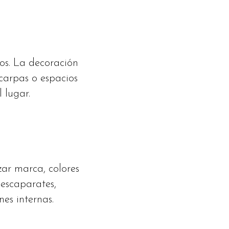
tos. La decoración
 carpas o espacios
 lugar.
zar marca, colores
 escaparates,
nes internas.