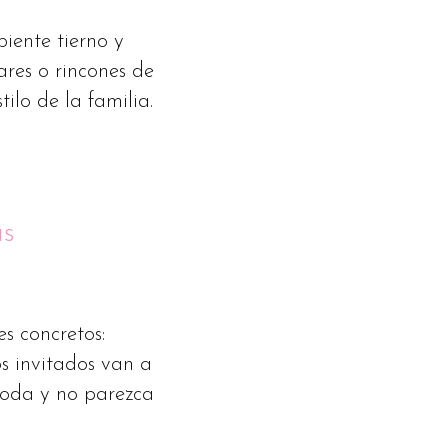
iente tierno y
ares o rincones de
ilo de la familia.
as
s concretos:
s invitados van a
 boda y no parezca