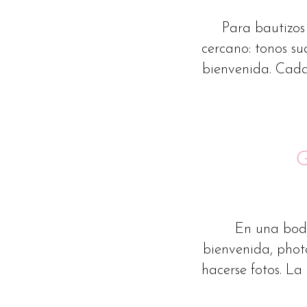
Para bautizos
cercano: tonos su
bienvenida. Cada 
G
En una boda
bienvenida, phot
hacerse fotos. La