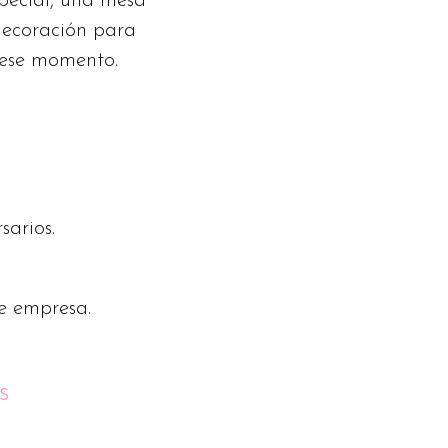
special, una mesa
decoración para
 ese momento.
arios.
e empresa.
s