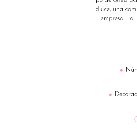
tipo de celebrac
dulce, una com
empresa. Lo 
Núm
Decorac