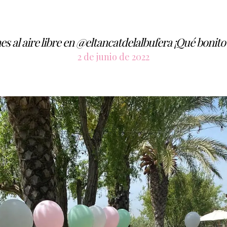
s al aire libre en @eltancatdelalbufera ¡Qué bonit
2 de junio de 2022