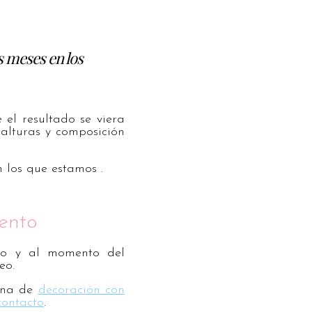
s meses en los
el resultado se viera
 alturas y composición
 los que estamos .
ento
cio y al momento del
eo.
gina de
decoración con
contacto
.