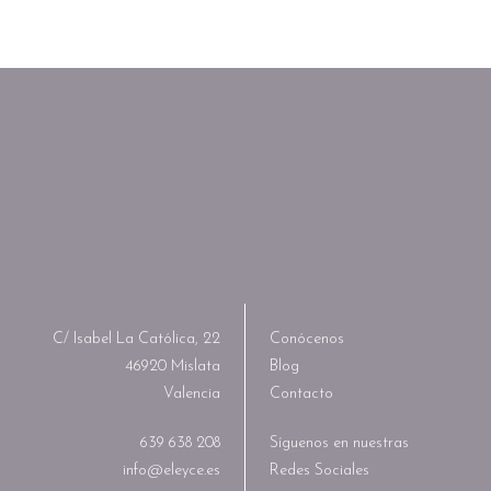
C/ Isabel La Católica, 22
Conócenos
46920 Mislata
Blog
Valencia
Contacto
639 638 208
Síguenos en nuestras
info@eleyce.es
Redes Sociales