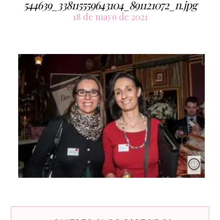
544639_338115559643104_891121072_n.jpg
18 de mayo de 2021