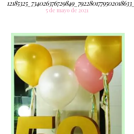
12185325_734026376729849_7922801779502018633
5 de mayo de 2021