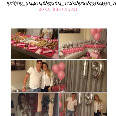
1978769_914401468572614_1726289608735124556_n
20 de julio de 2021