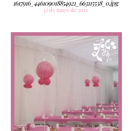
1617916_446109018854921_663115538_o.jpg
12 de mayo de 2021