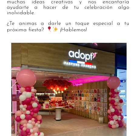
muchas ideas creativas y nos encantaría
ayudarte a hacer de tu celebración algo
inolvidable.
¿Te animas a darle un toque especial a tu
próxima fiesta?
¡Hablemos!