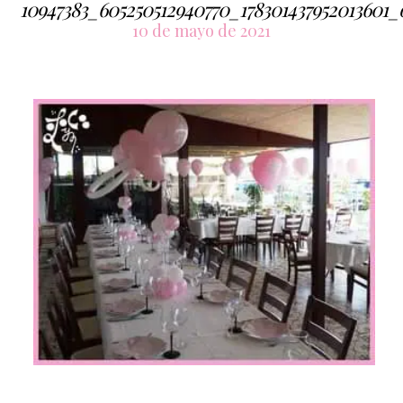
10947383_605250512940770_178301437952013601_
10 de mayo de 2021