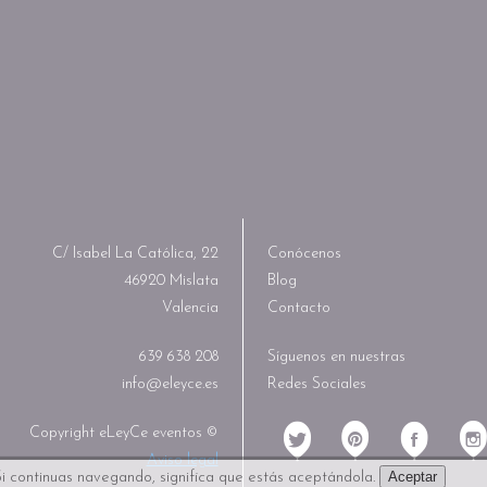
C/ Isabel La Católica, 22
Conócenos
46920 Mislata
Blog
Valencia
Contacto
639 638 208
Síguenos en nuestras
info@eleyce.es
Redes Sociales
Copyright eLeyCe eventos ©
Aviso legal
Aceptar
i continuas navegando, significa que estás aceptándola.