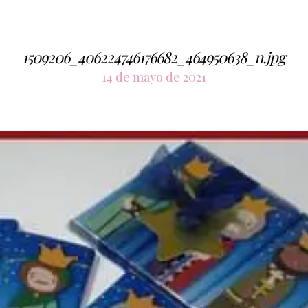
1509206_406224746176682_464950638_n.jpg
14 de mayo de 2021