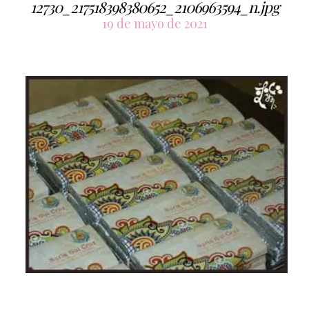
12730_217518398380652_2106963594_n.jpg
19 de mayo de 2021