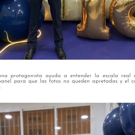
ona protagonista ayuda a entender la escala real 
panel para que las fotos no queden apretadas y el 
.