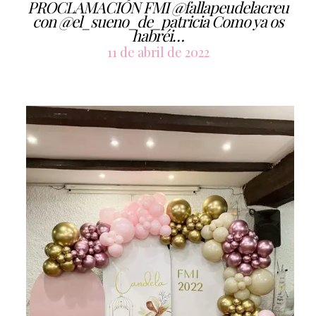
PROCLAMACIÓN FMI @fallapeudelacreu
con @el_sueno_de_patricia Como ya os
habréi…
11 de abril de 2022