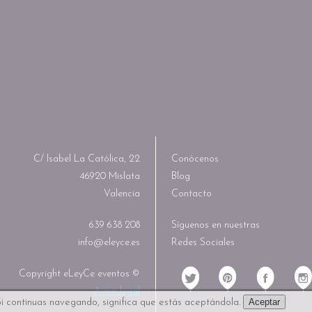
C/ Isabel La Católica, 22
Conócenos
46920 Mislata
Blog
Valencia
Contacto
639 638 208
Síguenos en nuestras
info@eleyce.es
Redes Sociales
Copyright eLeyCe eventos ©
Aviso legal
Aceptar
i continuas navegando, significa que estás aceptándola.