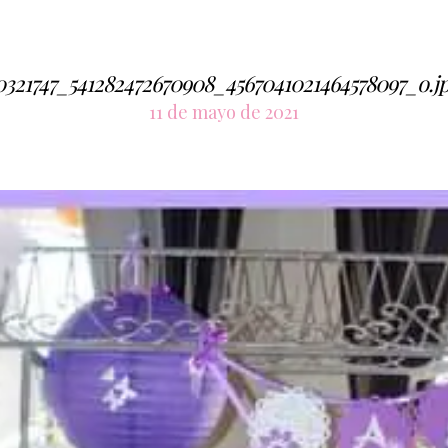
0321747_541282472670908_4567041021464578097_o.j
11 de mayo de 2021