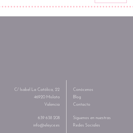
C/ Isabel La Católica, 22
Conócenos
46920 Mislata
Blog
Valencia
Contacto
639 638 208
Síguenos en nuestras
info@eleyce.es
Redes Sociales