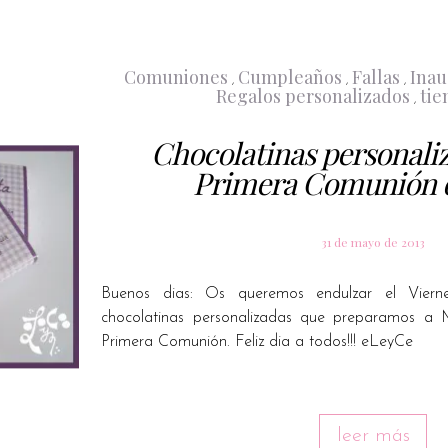
Comuniones
Cumpleaños
Fallas
Inau
,
,
,
Regalos personalizados
tie
,
Chocolatinas personaliz
Primera Comunión 
31 de mayo de 2013
Buenos dias: Os queremos endulzar el Viern
chocolatinas personalizadas que preparamos a
Primera Comunión. Feliz dia a todos!!! eLeyCe
leer más