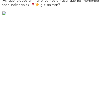
¡Así que, globos en mano, vamos a hacer que tus momentos
sean inolvidables!
¿Te animas?