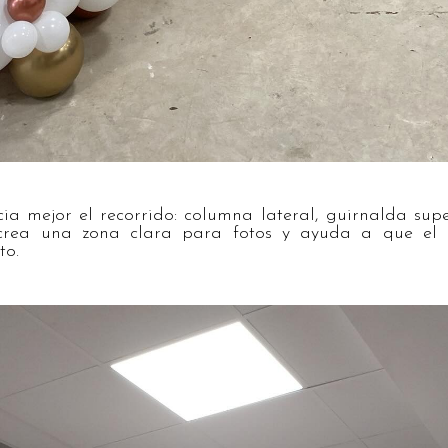
cia mejor el recorrido: columna lateral, guirnalda supe
o crea una zona clara para fotos y ayuda a que el 
to.