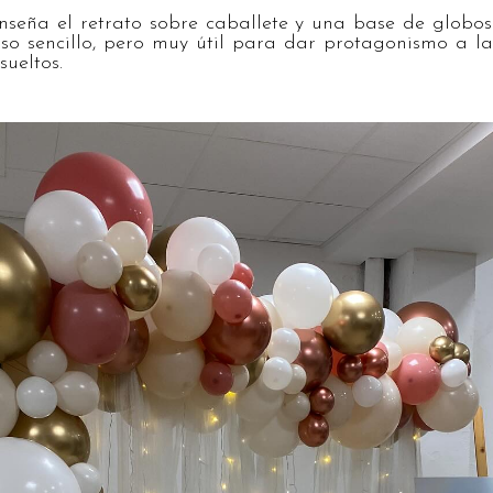
seña el retrato sobre caballete y una base de globos 
so sencillo, pero muy útil para dar protagonismo a las 
ueltos.