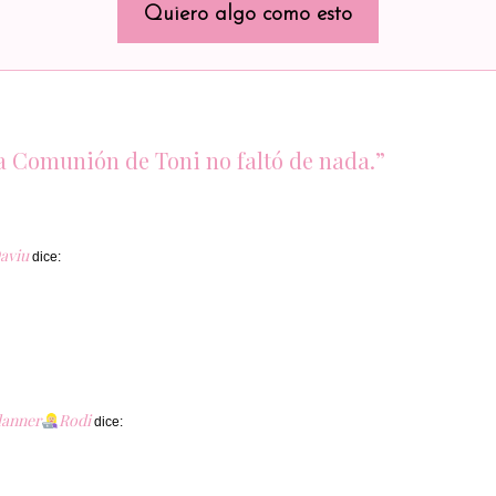
Quiero algo como esto
la Comunión de Toni no faltó de nada.”
aviu
dice:
lanner
Rodi
dice: