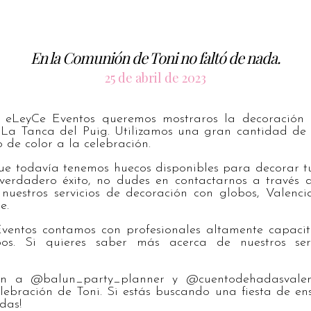
En la Comunión de Toni no faltó de nada.
25 de abril de 2023
e eLeyCe Eventos queremos mostraros la decoración 
La Tanca del Puig. Utilizamos una gran cantidad de
o de color a la celebración.
e todavía tenemos huecos disponibles para decorar tu
 verdadero éxito, no dudes en contactarnos a través d
uestros servicios de decoración con globos, Valenci
e.
entos contamos con profesionales altamente capacit
os. Si quieres saber más acerca de nuestros ser
n a @balun_party_planner y @cuentodehadasvalenc
lebración de Toni. Si estás buscando una fiesta de en
das!