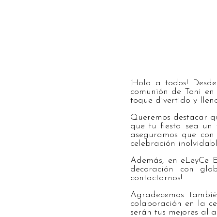
¡Hola a todos! Desd
comunión de Toni en 
toque divertido y llen
Queremos destacar qu
que tu fiesta sea un
aseguramos que con n
celebración inolvidabl
Además, en eLeyCe Ev
decoración con glob
contactarnos!
Agradecemos tambié
colaboración en la ce
serán tus mejores alia