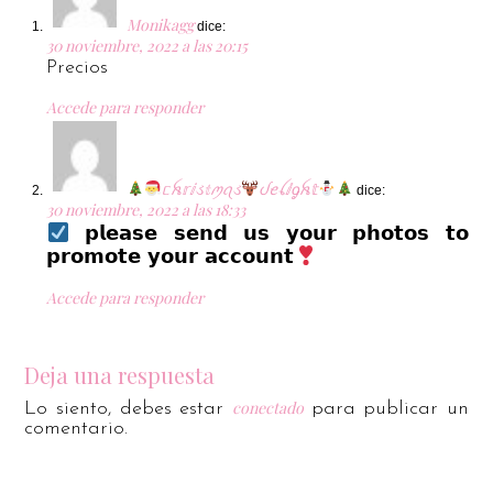
Monikagg
dice:
30 noviembre, 2022 a las 20:15
Precios
Accede para responder
ᥴꫝ𝕣ⅈડ𝕥ꪑꪖડ
ᦔꫀꪶⅈᧁꫝ𝕥
dice:
30 noviembre, 2022 a las 18:33
𝗽𝗹𝗲𝗮𝘀𝗲 𝘀𝗲𝗻𝗱 𝘂𝘀 𝘆𝗼𝘂𝗿 𝗽𝗵𝗼𝘁𝗼𝘀 𝘁𝗼
𝗽𝗿𝗼𝗺𝗼𝘁𝗲 𝘆𝗼𝘂𝗿 𝗮𝗰𝗰𝗼𝘂𝗻𝘁
Accede para responder
Deja una respuesta
conectado
Lo siento, debes estar
para publicar un
comentario.