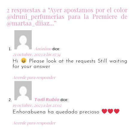
2 respuestas a “Ayer apostamos por el color
@druni_perfumerias para la Premiere de
@martaa_diiaz…”
Anónimo
dice:
21 octubre, 2023 a las 15:34
Hi
Please look at the requests Still waiting
for your answer
Accede para responder
𝙏𝙤𝙣̃𝙞 𝙍𝙪𝙗𝙞𝙤
dice:
19 octubre, 2023 a las 21:02
Enhorabuena ha quedado precioso
Accede para responder