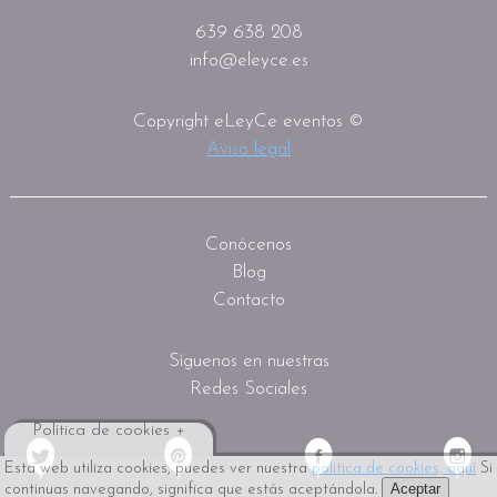
639 638 208
info@eleyce.es
Copyright eLeyCe eventos ©
Aviso legal
Conócenos
Blog
Contacto
Síguenos en nuestras
Redes Sociales
Política de cookies +
Esta web utiliza cookies, puedes ver nuestra
política de cookies, aquí
Si
Aceptar
continuas navegando, significa que estás aceptándola.