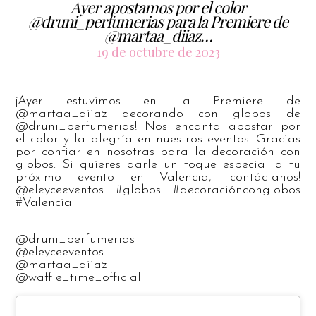
Ayer apostamos por el color
@druni_perfumerias para la Premiere de
@martaa_diiaz…
19 de octubre de 2023
¡Ayer estuvimos en la Premiere de
@martaa_diiaz decorando con globos de
@druni_perfumerias! Nos encanta apostar por
el color y la alegría en nuestros eventos. Gracias
por confiar en nosotras para la decoración con
globos. Si quieres darle un toque especial a tu
próximo evento en Valencia, ¡contáctanos!
@eleyceeventos #globos #decoraciónconglobos
#Valencia
@druni_perfumerias
@eleyceeventos
@martaa_diiaz
@waffle_time_official