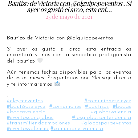
Bautizo de Victoria con @olguipopeventos . Si
ayer os gustó el arco, esta ent…
25 de mayo de 2021
Bautizo de Victoria con @olguipopeventos
.
Si ayer os gustó el arco, esta entrada os
encantará y más con la simpática protagonista
del bautizo
.
Aún tenemos fechas disponibles para los eventos
de estos meses. Pregúntanos por Mensaje directo
y te informaremos
.
.
#eleyceeventos
#comunioneseleyce
#bautizoseleyce
#comuniones
#bautizos
#bodas
#bodasvalencia
#globosvalencia
#eventosconglobos
#losglobossontendencia
#transmitiendoemociones
#globosparaeventos
#eventosvalencia
#comunionesvalencia