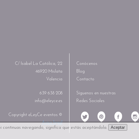
C/ Isabel La Católica, 22
Conócenos
46920 Mislata
Blog
Valencia
Contacto
639 638 208
Síguenos en nuestras
info@eleyce.es
Redes Sociales
Copyright eLeyCe eventos ©
Aviso legal
Aceptar
i continuas navegando, significa que estás aceptándola.