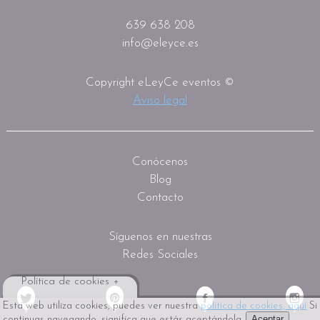
639 638 208
info@eleyce.es
Copyright eLeyCe eventos ©
Aviso legal
Conócenos
Blog
Contacto
Síguenos en nuestras
Redes Sociales
Política de cookies +
Esta web utiliza cookies, puedes ver nuestra
política de cookies, aquí
Si
Aceptar
continuas navegando, significa que estás aceptándola.