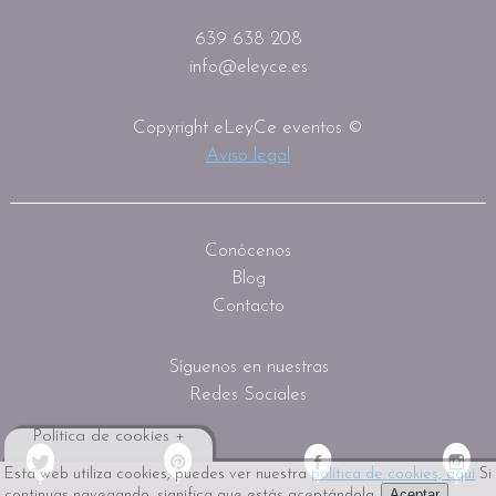
639 638 208
info@eleyce.es
Copyright eLeyCe eventos ©
Aviso legal
Conócenos
Blog
Contacto
Síguenos en nuestras
Redes Sociales
Política de cookies +
Esta web utiliza cookies, puedes ver nuestra
política de cookies, aquí
Si
Aceptar
continuas navegando, significa que estás aceptándola.