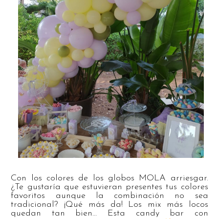
Con los colores de los globos MOLA arriesgar.
¿Te gustaría que estuvieran presentes tus colores
favoritos aunque la combinación no sea
tradicional? ¡Qué más da! Los mix más locos
quedan tan bien… Esta candy bar con