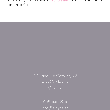
conectado
Lo siento, debes estar
para publicar un
comentario.
C/ Isabel La Católica, 22
46920 Mislata
Valencia
639 638 208
info@eleyce.es