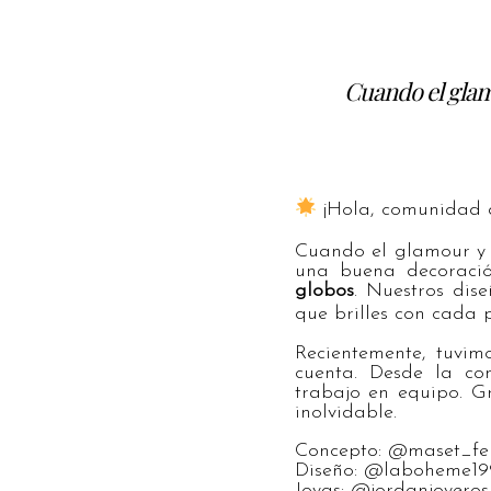
Cuando el glam
¡Hola, comunidad 
Cuando el glamour y l
una buena decoració
globos
. Nuestros dis
que brilles con cada 
Recientemente, tuvim
cuenta. Desde la con
trabajo en equipo. G
inolvidable.
Concepto: @maset_fe
Diseño: @laboheme19
Joyas: @jordanjoyeros