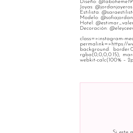
Diseño: @laboheme19
Joyas: @jordanjoyeros
Estilista: @saraestilis
Modelo: @sofiajorda
Hotel: @estimar_vale
Decoración: @eleycee
class=»i
permalink=»https://
background: border:0
rgba(0,0,0,0.15); mar
webkit-calc(100% – 2p
Si este 