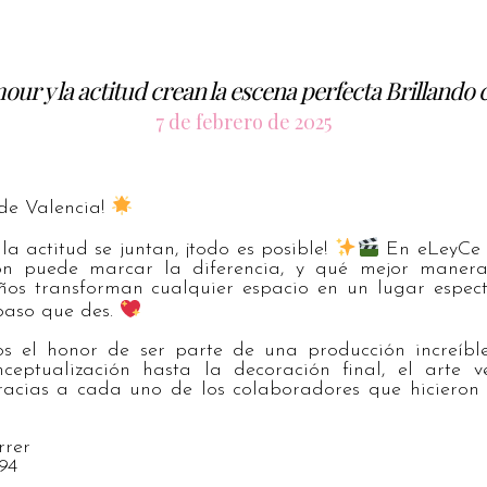
our y la actitud crean la escena perfecta Brillando
7 de febrero de 2025
de Valencia!
a actitud se juntan, ¡todo es posible!
En eLeyCe 
n puede marcar la diferencia, y qué mejor maner
eños transforman cualquier espacio en un lugar espect
paso que des.
os el honor de ser parte de una producción increíb
ceptualización hasta la decoración final, el arte 
racias a cada uno de los colaboradores que hicieron 
rrer
94