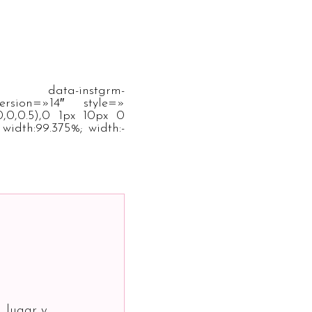
-instgrm-
version=»14″ style=»
,0,0.5),0 1px 10px 0
width:99.375%; width:-
, lugar y