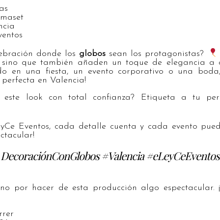
tas
nmaset
ncia
ventos
ebración donde los
globos
sean los protagonistas?
, sino que también añaden un toque de elegancia a c
do en una fiesta, un evento corporativo o una boda
 perfecta en Valencia!
 este look con total confianza? Etiqueta a tu per
yCe Eventos, cada detalle cuenta y cada evento pued
ctacular!
DecoraciónConGlobos #Valencia #eLeyCeEventos
o por hacer de esta producción algo espectacular. ¡
rrer