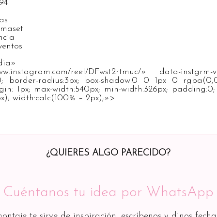
94
tas
nmaset
ncia
ventos
nstagram-media» data
www.instagram.com/reel/DFwst2rtmuc/» data-instgrm-
; border-radius:3px; box-shadow:0 0 1px 0 rgba(0,0
gin: 1px; max-width:540px; min-width:326px; padding:0; 
x); width:calc(100% – 2px);»>
¿QUIERES ALGO PARECIDO?
Cuéntanos tu idea por WhatsApp
montaje te sirve de inspiración, escríbenos y dinos fecha