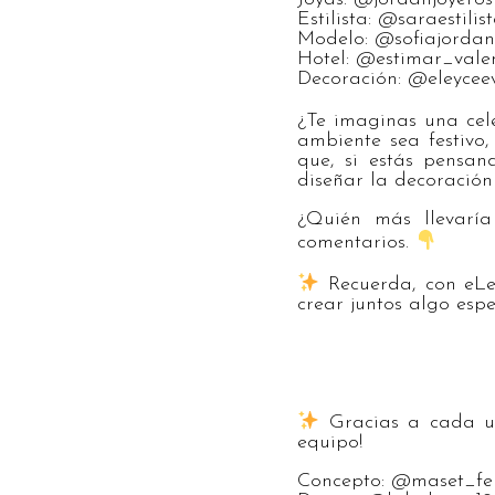
Estilista: @saraestilis
Modelo: @sofiajorda
Hotel: @estimar_vale
Decoración: @eleycee
¿Te imaginas una cel
ambiente sea festivo
que, si estás pensan
diseñar la decoración
¿Quién más llevaría
comentarios.
Recuerda, con eLe
crear juntos algo espe
Gracias a cada un
equipo!
Concepto: @maset_fe