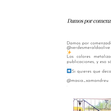
Damos por comenza
Damos por comenzada
@verdesmeraldaolive 
Los colores metaliz
publicaciones, y eso 
.
Si quieres que deco
.
@masia_xamandreu
.