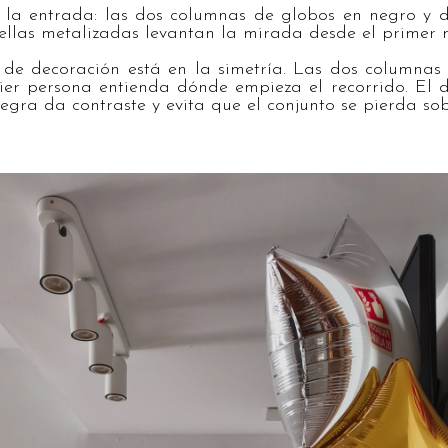
e la entrada: las dos columnas de globos en negro y
trellas metalizadas levantan la mirada desde el primer
o de decoración está en la simetría. Las dos columnas
er persona entienda dónde empieza el recorrido. El d
egra da contraste y evita que el conjunto se pierda sob