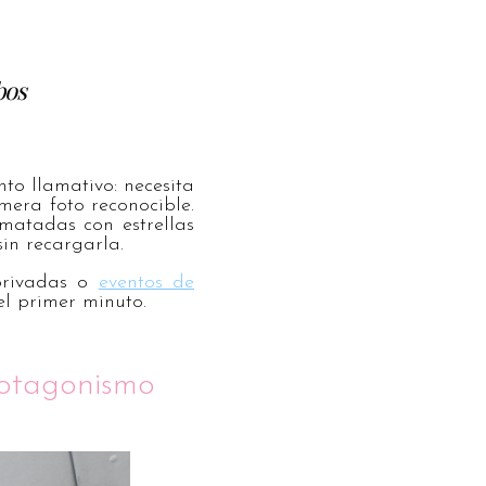
bos
to llamativo: necesita
mera foto reconocible.
matadas con estrellas
in recargarla.
 privadas o
eventos de
l primer minuto.
rotagonismo