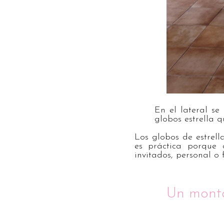
En el lateral se
globos estrella q
Los globos de estrell
es práctica porque 
invitados, personal o 
Un monta