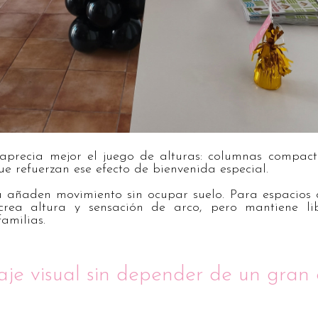
 aprecia mejor el juego de alturas: columnas compac
ue refuerzan ese efecto de bienvenida especial.
a añaden movimiento sin ocupar suelo. Para espacios 
crea altura y sensación de arco, pero mantiene lib
familias.
je visual sin depender de un gran 