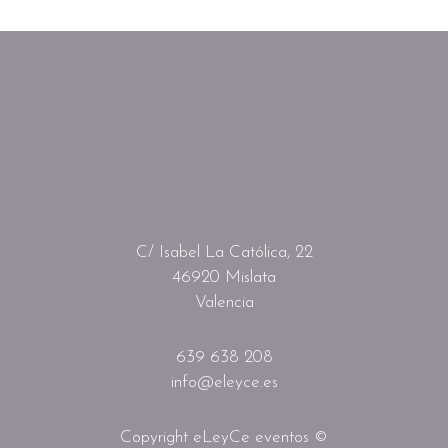
C/ Isabel La Católica, 22
46920 Mislata
Valencia
639 638 208
info@eleyce.es
Copyright eLeyCe eventos ©