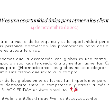
 es una oportunidad única para atraer a los client
14 de noviembre de 2023
á a la vuelta de la esquina y es la oportunidad perfe
más personas aprovechan las promociones para adela
ieres quedarte atrás.
bemos que la decoración con globos es una forma in
mpacto visual que te ayudará a aumentar las ventas. 
os para @farmacia.arco, los globos no solo alegran 
biente festivo que invita a la compra.
r de los globos en estas fechas tan importantes para
a destacarte entre la competencia y atraer a más cl
te BLACK FRIDAY un éxito absoluto!
 #Valencia #BlackFriday #ventas #eLeyCeEventos