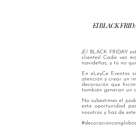
El BLACK FRIDAY
¡El BLACK FRIDAY est
clientes! Cada vez 
navideñas, y tú no qu
En eLeyCe Eventos sa
atención y crear un i
decoración que hicim
también generan un am
No subestimes el pode
esta oportunidad par
nosotros y haz de es
#decoraciónconglobos