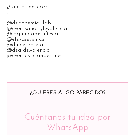
¿Qué os parece?
.
.
@debohemia_lab
@eventsandstylevalencia
@laguindadetufiesta
@eleyceeventos
@dulce_roseta
@dealde.valencia
@eventos_clandestine
.
.
¿QUIERES ALGO PARECIDO?
Cuéntanos tu idea por
WhatsApp