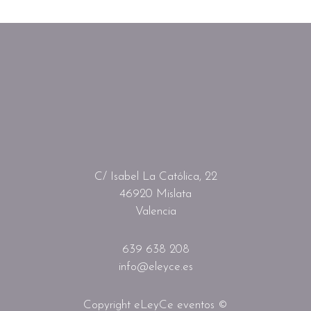
C/ Isabel La Católica, 22
46920 Mislata
Valencia
639 638 208
info@eleyce.es
Copyright eLeyCe eventos ©