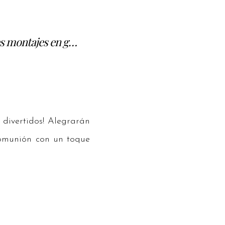
es montajes en g…
 divertidos! Alegrarán
omunión con un toque