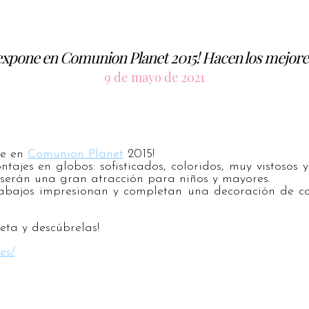
xpone en Comunion Planet 2015! Hacen los mejor
9 de mayo de 2021
e en
Comunion Planet
2015!
ajes en globos: sofisticados, coloridos, muy vistosos y
 y serán una gran atracción para niños y
mayores.
abajos impresionan y completan una decoración de c
eta y descúbrelas!
.es/