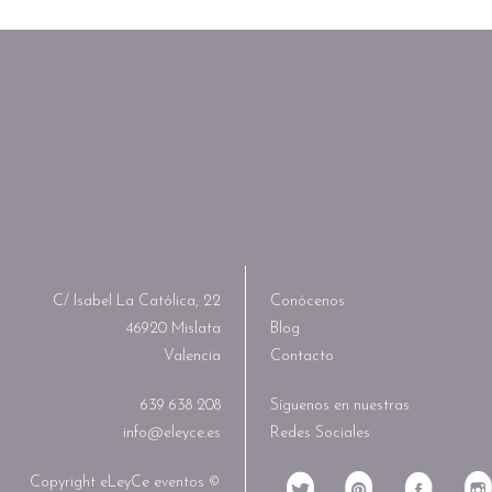
C/ Isabel La Católica, 22
Conócenos
46920 Mislata
Blog
Valencia
Contacto
639 638 208
Síguenos en nuestras
info@eleyce.es
Redes Sociales
Copyright eLeyCe eventos ©