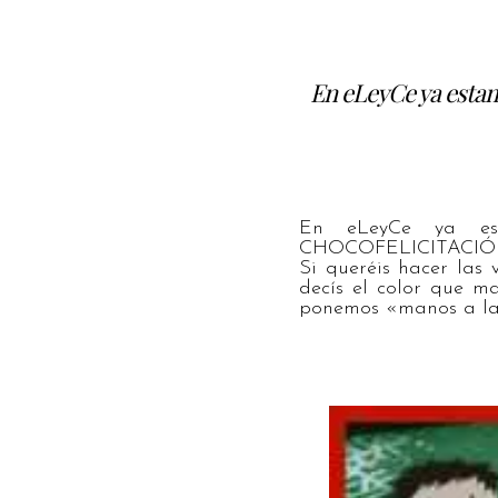
En eLeyCe ya esta
En eLeyCe ya es
CHOCOFELICITACIÓN 
Si queréis hacer las
decís el color que m
ponemos «manos a la 