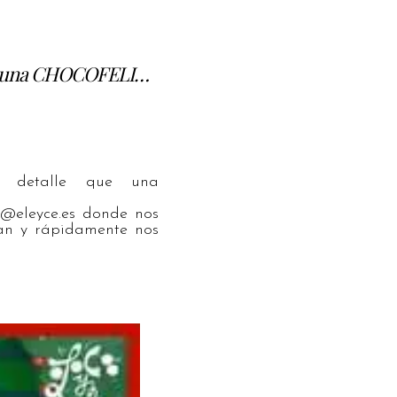
que una CHOCOFELI…
 detalle que una
fo@
eleyce.es donde nos
can y rápidamente nos