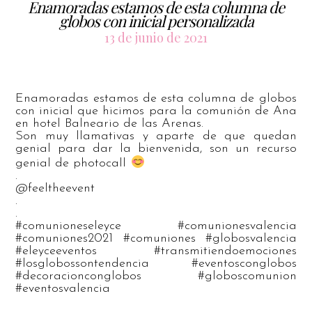
Enamoradas estamos de esta columna de
globos con inicial personalizada
13 de junio de 2021
Enamoradas estamos de esta columna de globos
con inicial que hicimos para la comunión de Ana
en hotel Balneario de las Arenas.
Son muy llamativas y aparte de que quedan
genial para dar la bienvenida, son un recurso
genial de photocall
.
@feeltheevent
.
.
#comunioneseleyce #comunionesvalencia
#comuniones2021 #comuniones #globosvalencia
#eleyceeventos #transmitiendoemociones
#losglobossontendencia #eventosconglobos
#decoracionconglobos #globoscomunion
#eventosvalencia