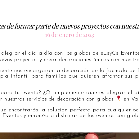
s de formar parte de nuevos proyectos con nuestr
16 de enero de 2023
a
leg
rar
el
d
ía
a
día con
los
glob
os
de
e
L
ey
C
e
Event
o
ue
v
os
pro
y
ect
os
y
cre
ar
decor
acion
es
ú
nic
as
con
nu
est
r
ment
e
nos
enc
arg
aron
la
decor
aci
ón
de
la
f
ach
ada
de
ap
ia
Inf
ant
il
para
fam
ili
as
que
qu
ie
ren
af
ront
ar
sus
p
para
tu
event
o
?
¿
O
simple
ment
e
qu
ie
res
a
leg
rar
el
d
r
nu
est
ros
servic
ios
de
decor
aci
ón
con
glob
os
en
Val
ue
enc
ont
rar
ás
la
sol
uci
ón
perfect
a
para
c
ual
qu
ier
o
c
e
Event
os
y
em
pie
za
a
dis
fr
ut
ar
de
los
event
os
con
glob