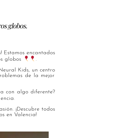
os globos.
s
!
Est
am
os
enc
ant
ados
os
glob
os
.
Neur
al K
ids
,
un
cent
ro
roblem
as
de
la
me
j
or
ía
con
al
go
d
if
erent
e
?
encia
.
asi
ón
.
¡
Desc
ub
re
to
dos
os
en
Valencia
!