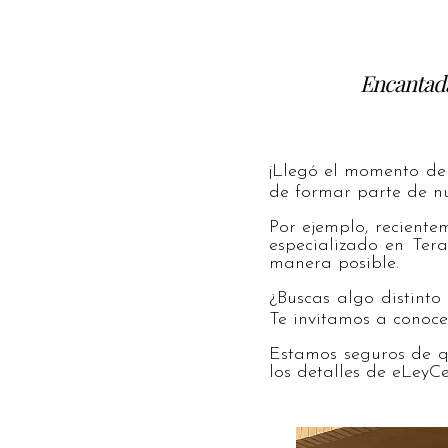
Encantada
¡
L
leg
ó
el
moment
o
de
de
form
ar
part
e
de
n
Por
e
j
empl
o
,
rec
ient
e
es
pe
cial
iz
ado
en
Ter
man
era
pos
ible
.
¿
B
usc
as
al
go
dist
into
Te
inv
it
am
os
a
con
oc
e
Est
am
os
se
g
uro
s
de
q
los
det
all
es
de
e
L
ey
C