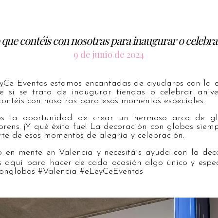
o que contéis con nosotras para inaugurar o celebr
9 de junio de 2024
eyCe Eventos estamos encantadas de ayudaros con la d
te si se trata de inaugurar tiendas o celebrar anive
contéis con nosotras para esos momentos especiales.
os la oportunidad de crear un hermoso arco de g
orens. ¡Y qué éxito fue! La decoración con globos siemp
te de esos momentos de alegría y celebración.
o en mente en Valencia y necesitáis ayuda con la dec
s aquí para hacer de cada ocasión algo único y espec
onglobos #Valencia #eLeyCeEventos