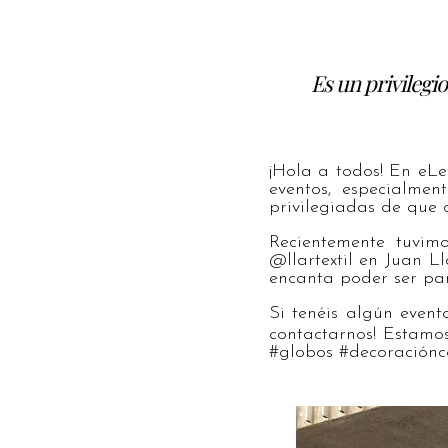
Es un privilegi
¡Hola a todos! En eL
eventos, especialmen
privilegiadas de que 
Recientemente tuvim
@llartextil en Juan Ll
encanta poder ser par
Si tenéis algún event
contactarnos! Estamo
#globos #decoraciónc