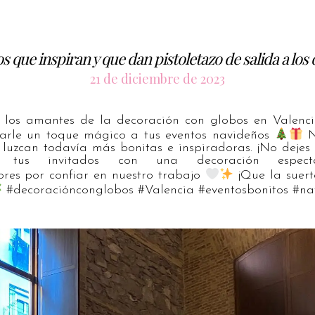
s que inspiran y que dan pistoletazo de salida a los
21 de diciembre de 2023
a los amantes de la decoración con globos en Valenc
darle un toque mágico a tus eventos navideños
N
 luzcan todavía más bonitas e inspiradoras. ¡No deje
tus invitados con una decoración especta
es por confiar en nuestro trabajo
¡Que la suer
#decoraciónconglobos #Valencia #eventosbonitos #n