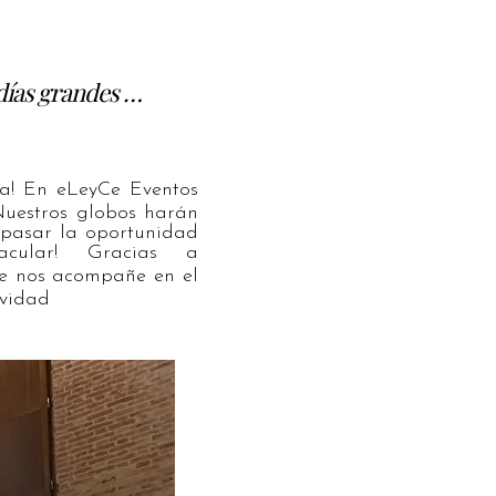
 días grandes …
ia! En eLeyCe Eventos
uestros globos harán
s pasar la oportunidad
cular! Gracias a
te nos acompañe en el
avidad