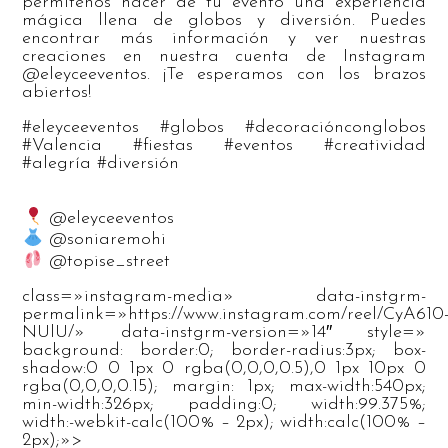
permitenos hacer de tu evento una experiencia
mágica llena de globos y diversión. Puedes
encontrar más información y ver nuestras
creaciones en nuestra cuenta de Instagram
@eleyceeventos. ¡Te esperamos con los brazos
abiertos!
#eleyceeventos #globos #decoraciónconglobos
#Valencia #fiestas #eventos #creatividad
#alegría #diversión
@eleyceeventos
@soniaremohi
@topise_street
class=»instagram-media» data-instgrm-
permalink=»https://www.instagram.com/reel/CyA610
NUlU/» data-instgrm-version=»14″ style=»
background: border:0; border-radius:3px; box-
shadow:0 0 1px 0 rgba(0,0,0,0.5),0 1px 10px 0
rgba(0,0,0,0.15); margin: 1px; max-width:540px;
min-width:326px; padding:0; width:99.375%;
width:-webkit-calc(100% – 2px); width:calc(100% –
2px);»>