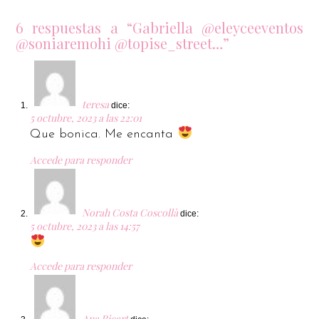
6 respuestas a “Gabriella @eleyceeventos
@soniaremohi @topise_street…”
teresa
dice:
5 octubre, 2023 a las 22:01
Que bonica. Me encanta
Accede para responder
Norah Costa Coscollà
dice:
5 octubre, 2023 a las 14:57
Accede para responder
Ana Ricart