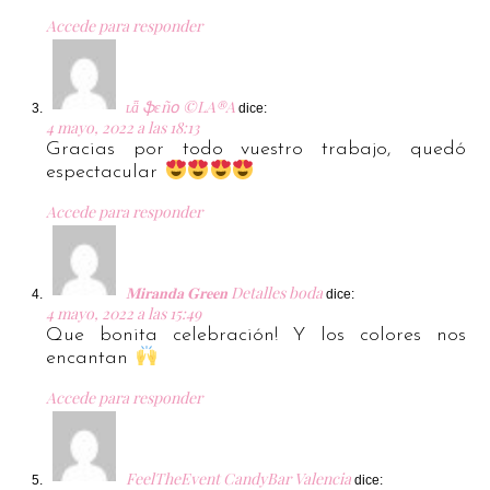
Accede para responder
ʟǟ ֆɛñօ ©️LA®️A
dice:
4 mayo, 2022 a las 18:13
Gracias por todo vuestro trabajo, quedó
espectacular
Accede para responder
𝐌𝐢𝐫𝐚𝐧𝐝𝐚 𝐆𝐫𝐞𝐞𝐧 Detalles boda
dice:
4 mayo, 2022 a las 15:49
Que bonita celebración! Y los colores nos
encantan
Accede para responder
FeelTheEvent CandyBar Valencia
dice: