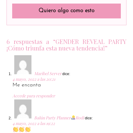
Quiero algo como esto
6 respuestas a “GENDER REVEAL PARTY
¡Cómo triunfa esta nueva tendencia!”
Maribel Server
dice:
4 mayo, 2022 a las 20:21
Me encanta
Accede para responder
Balún Party Planner
Rodi
dice:
4 mayo, 2022 a las 19:22