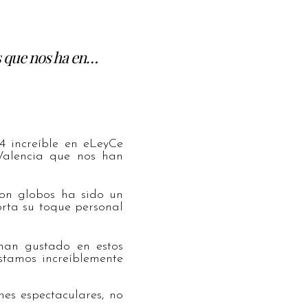
s que nos ha en…
 increíble en eLeyCe
Valencia que nos han
con globos ha sido un
rta su toque personal
han gustado en estos
estamos increíblemente
es espectaculares, no