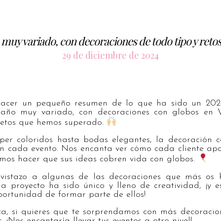
 muy variado, con decoraciones de todo tipo y reto
29 de diciembre de 2024
acer un pequeño resumen de lo que ha sido un 2024
 año muy variado, con decoraciones con globos en 
retos que hemos superado.
er coloridos hasta bodas elegantes, la decoración 
n cada evento. Nos encanta ver cómo cada cliente apo
mos hacer que sus ideas cobren vida con globos.
vistazo a algunas de las decoraciones que más os 
a proyecto ha sido único y lleno de creatividad, ¡y 
ortunidad de formar parte de ellos!
a, si quieres que te sorprendamos con más decoracion
 ¡Nos encantaría llevar tus eventos a otro nivel!