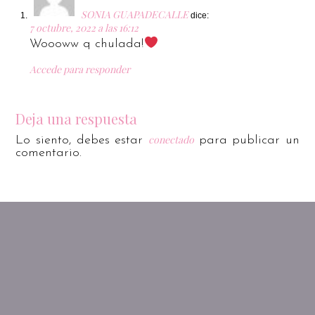
SONIA GUAPADECALLE
dice:
7 octubre, 2022 a las 16:12
Woooww q chulada!
Accede para responder
Deja una respuesta
conectado
Lo siento, debes estar
para publicar un
comentario.