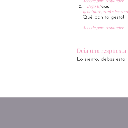
Accede para responder
Bego BJ
dice:
19 octubre, 2016 a las 20:0
Qué bonito gesto!
Accede para responder
Deja una respuesta
Lo siento, debes esta