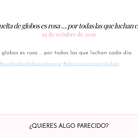
elta de globos es rosa … por todas las que luchan 
19 de octubre de 2016
 globos es rosa … por todas las que luchan cada día.
#
sueltadeglobosv
alencia
#
decoracióncongl
obos
¿QUIERES ALGO PARECIDO?