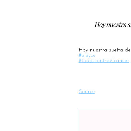
Hoy nuestra su
Hoy nuestra suelta de
#eleyce
#
todoscontraelca
ncer
Source