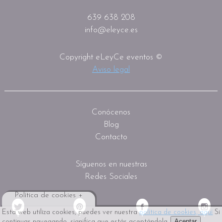
639 638 208
info@eleyce.es
Copyright eLeyCe eventos ©
Aviso legal
Conócenos
Blog
Contacto
Síguenos en nuestras
Redes Sociales
Política de cookies +
Esta web utiliza cookies, puedes ver nuestra
política de cookies, aquí
Si
Aceptar
continuas navegando, significa que estás aceptándola.