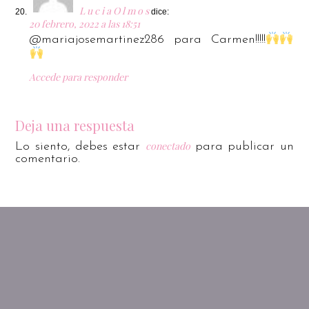
L u c i a O l m o s
dice:
20 febrero, 2022 a las 18:51
@mariajosemartinez286 para Carmen!!!!!
Accede para responder
Deja una respuesta
conectado
Lo siento, debes estar
para publicar un
comentario.