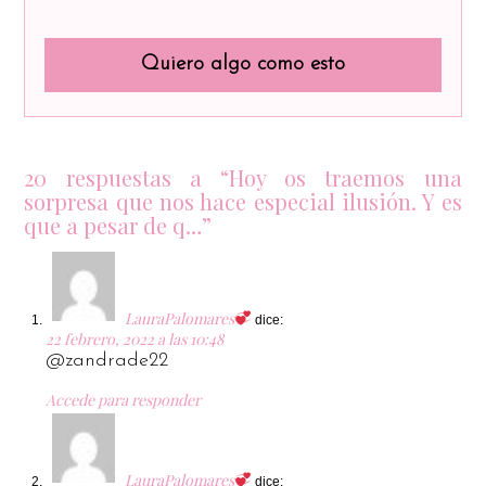
Quiero algo como esto
20 respuestas a “Hoy os traemos una
sorpresa que nos hace especial ilusión. Y es
que a pesar de q…”
LauraPalomares
dice:
22 febrero, 2022 a las 10:48
@zandrade22
Accede para responder
LauraPalomares
dice: