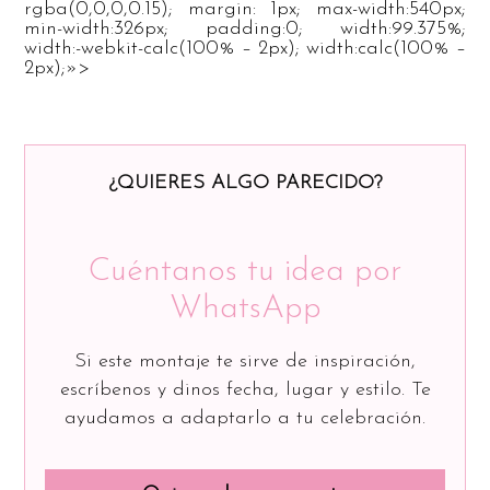
rgba(0,0,0,0.15); margin: 1px; max-width:540px;
min-width:326px; padding:0; width:99.375%;
width:-webkit-calc(100% – 2px); width:calc(100% –
2px);»>
¿QUIERES ALGO PARECIDO?
Cuéntanos tu idea por
WhatsApp
Si este montaje te sirve de inspiración,
escríbenos y dinos fecha, lugar y estilo. Te
ayudamos a adaptarlo a tu celebración.