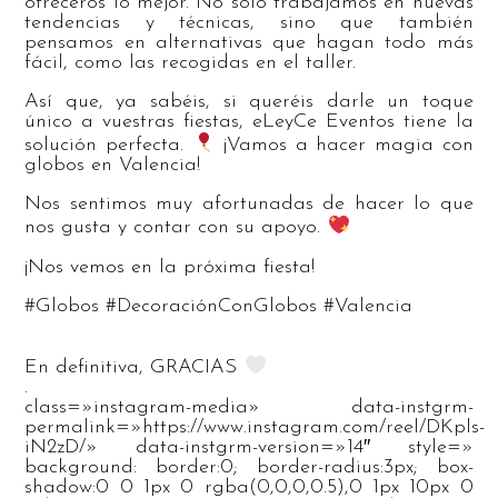
ofreceros lo mejor. No solo trabajamos en nuevas
tendencias y técnicas, sino que también
pensamos en alternativas que hagan todo más
fácil, como las recogidas en el taller.
Así que, ya sabéis, si queréis darle un toque
único a vuestras fiestas, eLeyCe Eventos tiene la
solución perfecta.
¡Vamos a hacer magia con
globos en Valencia!
Nos sentimos muy afortunadas de hacer lo que
nos gusta y contar con su apoyo.
¡Nos vemos en la próxima fiesta!
#Globos #DecoraciónConGlobos #Valencia
En definitiva, GRACIAS
.
class=»instagram-media» data-instgrm-
permalink=»https://www.instagram.com/reel/DKpls-
iN2zD/» data-instgrm-version=»14″ style=»
background: border:0; border-radius:3px; box-
shadow:0 0 1px 0 rgba(0,0,0,0.5),0 1px 10px 0